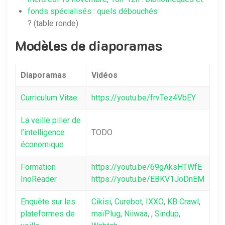
fonds spécialisés : quels débouchés
? (table ronde)
Modèles de diaporamas
Diaporamas
Vidéos
Curriculum Vitae
https://youtu.be/frvTez4VbEY
La veille pilier de
l’intelligence
TODO
économique
Formation
https://youtu.be/69gAksHTWfE
InoReader
https://youtu.be/EBKV1JoDnEM
Enquête sur les
Cikisi
,
Curebot
,
IXXO
,
KB Crawl
,
plateformes de
maïPlug
,
Niiwaa
, ,
Sindup
,