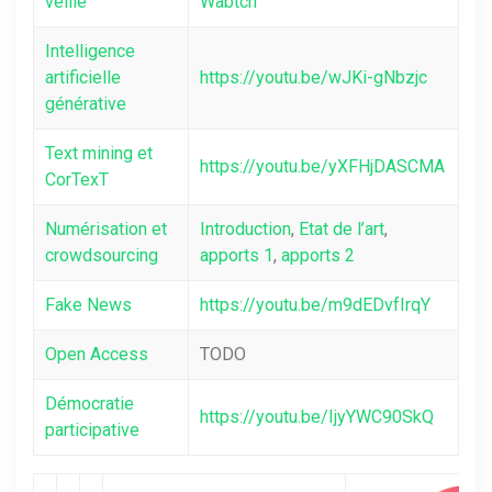
veille
Wabtch
Intelligence
artificielle
https://youtu.be/wJKi-gNbzjc
générative
Text mining et
https://youtu.be/yXFHjDASCMA
CorTexT
Numérisation et
Introduction
,
Etat de l’art
,
crowdsourcing
apports 1
,
apports 2
Fake News
https://youtu.be/m9dEDvfIrqY
Open Access
TODO
Démocratie
https://youtu.be/IjyYWC90SkQ
participative