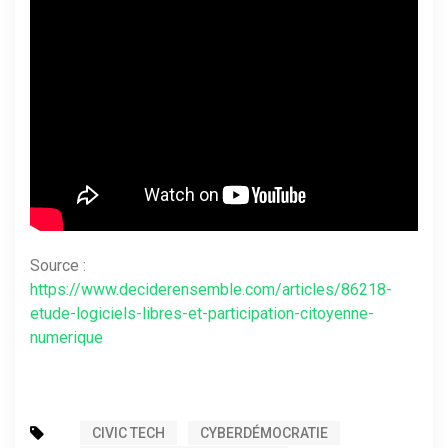
Source :
https://www.deciderensemble.com/articles/86218-
etude-logiciels-libres-et-participation-citoyenne-
numerique
CIVIC TECH
CYBERDÉMOCRATIE