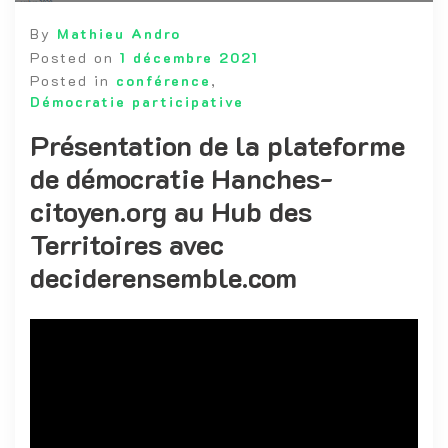
By
Mathieu Andro
Posted on
1 décembre 2021
Posted in
conférence
,
Démocratie participative
Présentation de la plateforme
de démocratie Hanches-
citoyen.org au Hub des
Territoires avec
deciderensemble.com