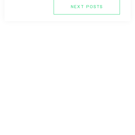
NEXT POSTS
Copyright © 2026 CV de Mathieu Andro All Right Reserved.
Online CV Resume
Theme By
eDataStyle
. Proudly powered by
WordPress
.